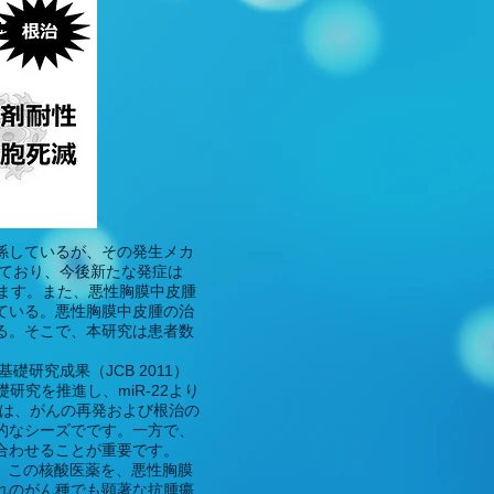
係しているが、その発生メカ
れており、今後新たな発症は
います。また、悪性胸膜中皮腫
ている。悪性胸膜中皮腫の治
る。そこで、本研究は患者数
研究成果（JCB 2011）
究を推進し、miR-22より
ズは、がんの再発および根治の
的なシーズでです。一方で、
合わせることが重要です。
。この核酸医薬を、悪性胸膜
れのがん種でも顕著な抗腫瘍