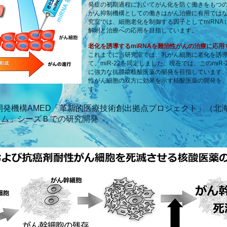
発症の初期過程においてがん化を防ぐ働きをもつ
がん抑制機構としての働きはがん治療に有用では
究室では、細胞老化を制御する因子としてmiRNA 
解明と治療への応用を目指しています。
老化を誘導するmiRNAを難治性がんの治療に応
これまでに当研究室では、乳がん細胞に老化を誘導
て、miR-22を同定しました。現在では、このmi
に強力な抗腫瘍核酸医薬の開発を目指しています
性がん細胞の双方に効果を示す核酸医薬の開発を、
す。
開発機構AMED「革新的医療技術創出拠点プロジェクト」（北
ラム」シーズＢでの研究開発