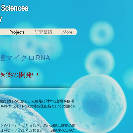
h Sciences
y
Projects
研究業績
More
連マイクロRNA
酸医薬の開発中
胞老化における役割とがん細胞に対する影響を解明
を持つ小分子RNAの核酸医薬品としての開発も
ことが明らかとなりました。老化細胞は腫瘍の前
れません。このような知見から、細胞老化はがん